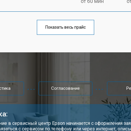
от 60 мин
о
от 50 мин
о
Показать весь прайс
от 60 мин
о
от 50 мин
о
от 70 мин
о
стика
Согласование
Р
от 50 мин
о
ка:
ие в сервисный центр Epson начинается с оформления зая
вязаться с сервисом по телефону или через интернет, опи