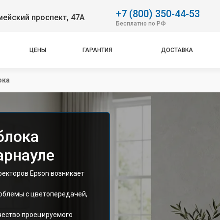
+7 (800) 350-44-53
ейский проспект, 47А
Бесплатно по РФ
ЦЕНЫ
ГАРАНТИЯ
ДОСТАВКА
ока
блока
арнауле
оекторов Epson возникает
облемы с цветопередачей,
чество проецируемого