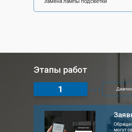
Замена лампы подсветки
Ремонт блока управления
Прошивка проектора Epson
Ремонт системы охлаждения
Этапы работ
Ремонт блока питания
1
Диагно
Замена блока розжига
Заяв
Обращен
могут с