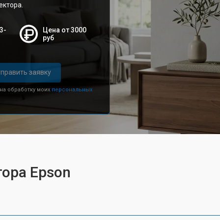
ектора.
3-
Цена от 3000
руб
править заявку
 на обработку моих
персональных
тора Epson