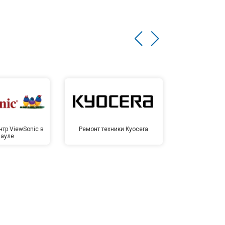
тр ViewSonic в
Ремонт техники Kyocera
Сервисный ц
науле
Бар