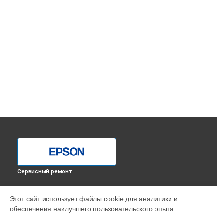
Сервисный ремонт
ВЫБЕРИ СВОЙ ГОРОД
Этот сайт использует файлы cookie для аналитики и
Замена каретки МФУ M2140 Epson в
Краснодаре
обеспечения наилучшего пользовательского опыта.
Замена каретки МФУ M2140 Epson в
Ростове-на-Дону