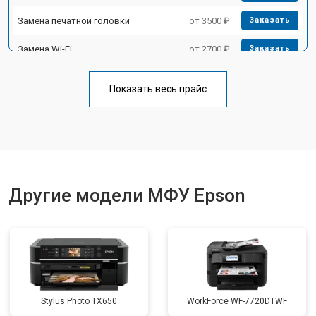
Замена печатной головки
от 3500 ₽
Заказать
Замена Wi-Fi
от 2700 ₽
Заказать
Замена блока питания
от 2500 ₽
Заказать
Показать весь прайс
Замена вала
от 3500 ₽
Заказать
Другие модели МФУ Epson
Stylus Photo TX650
WorkForce WF-7720DTWF