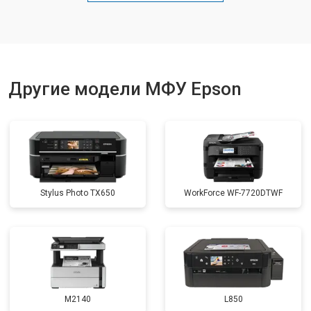
Замена вала
от 3500 ₽
Другие модели МФУ Epson
Stylus Photo TX650
WorkForce WF-7720DTWF
M2140
L850