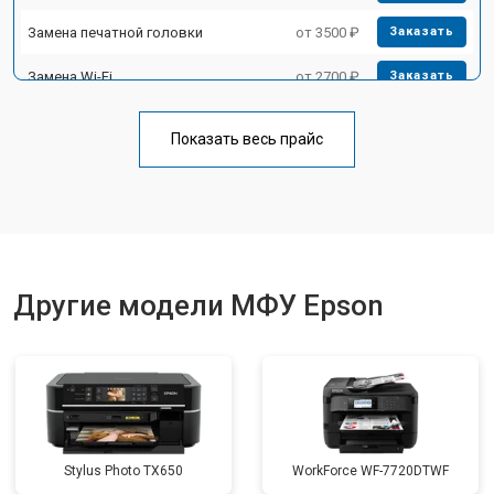
Замена печатной головки
от 3500 ₽
Заказать
Замена Wi-Fi
от 2700 ₽
Заказать
Замена блока питания
от 2500 ₽
Заказать
Показать весь прайс
Замена вала
от 3500 ₽
Заказать
Другие модели МФУ Epson
Stylus Photo TX650
WorkForce WF-7720DTWF