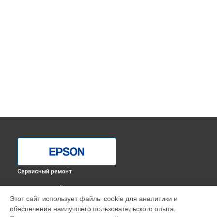
Сервисный ремонт
ВЫБЕРИ СВОЙ ГОРОД
Этот сайт использует файлы cookie для аналитики и
Замена каретки МФУ L1455 Epson в
Краснодаре
обеспечения наилучшего пользовательского опыта.
Замена каретки МФУ L1455 Epson в
Ростове-на-Дону